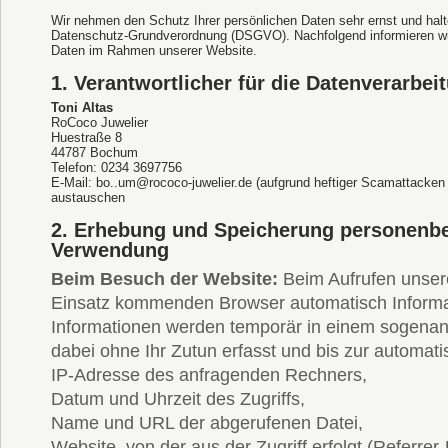
Wir nehmen den Schutz Ihrer persönlichen Daten sehr ernst und halt
Datenschutz-Grundverordnung (DSGVO). Nachfolgend informieren wir
Daten im Rahmen unserer Website.
1.
Verantwortlicher für die Datenverarbei
Toni Altas
RoCoco Juwelier
Huestraße 8
44787 Bochum
Telefon: 0234 3697756
E-Mail:
bo..um@rococo-juwelier.de
(aufgrund heftiger Scamattacken 
austauschen
2.
Erhebung und Speicherung personenbe
Verwendung
Beim Besuch der Website:
Beim Aufrufen unser
Einsatz kommenden Browser automatisch Informa
Informationen werden temporär in einem sogenann
dabei ohne Ihr Zutun erfasst und bis zur automat
IP-Adresse des anfragenden Rechners,
Datum und Uhrzeit des Zugriffs,
Name und URL der abgerufenen Datei,
Website, von der aus der Zugriff erfolgt (Referrer